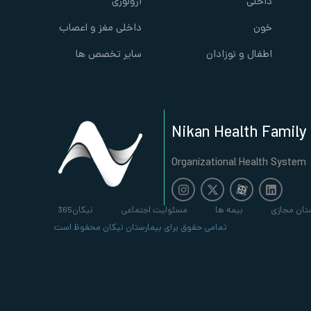
داخلی
ارولوژی
خون
داخلی مغز و اعصاب
اطفال و نوزادان
سایر تخصص ها
Nikan Health Family
Organizational Health System
تان مجازی
بیمه ها
مسئولیت اجتماعی
نیکان365
تمامی حقوق برای بیمارستان نیکان محفوظ است