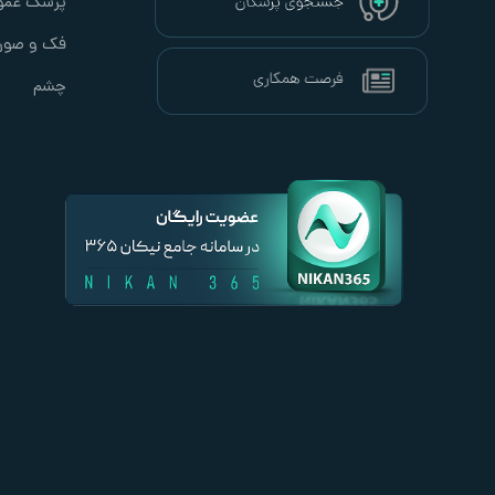
پزشک عمو
فک و صور
چشم