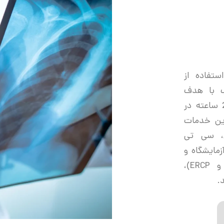
ستفاده از
ب با هدف
خدمات دقیق، سریع و مطمئن به صورت 24 ساعته در
این خدمات
ی، سی تی
مایشگاه و
پاتولوژی، اسکوپی (آندوسکوپی، آندوسونو و ERCP)،
.