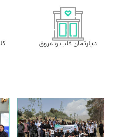
دپارتمان قلب و عروق
کل