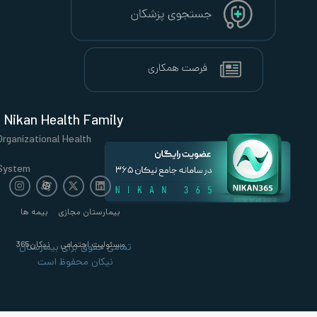
Nikan Health Family
Organizational Health
System
بیمارستان مجازی
بیمه ها
مسئولیت اجتماعی
نیکان365
تمامی حقوق برای بیمارستان
نیکان محفوظ است