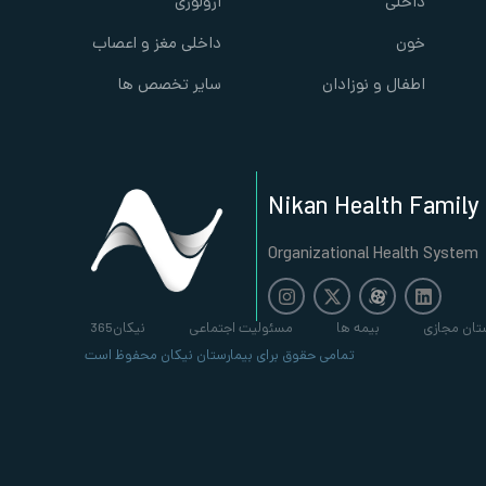
داخلی
ارولوژی
خون
داخلی مغز و اعصاب
اطفال و نوزادان
سایر تخصص ها
Nikan Health Family
Organizational Health System
تان مجازی
بیمه ها
مسئولیت اجتماعی
نیکان365
تمامی حقوق برای بیمارستان نیکان محفوظ است