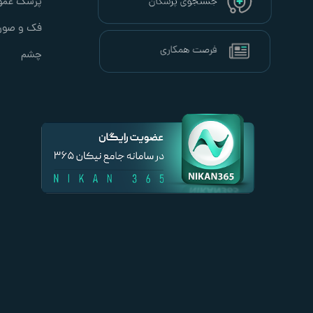
پزشک عمو
فک و صور
چشم