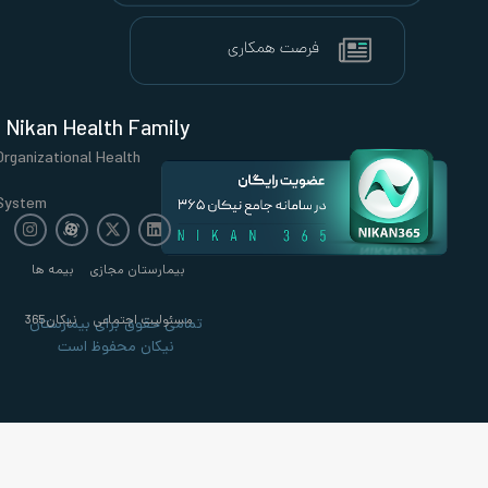
Nikan Health Family
Organizational Health
System
بیمارستان مجازی
بیمه ها
مسئولیت اجتماعی
نیکان365
تمامی حقوق برای بیمارستان
نیکان محفوظ است