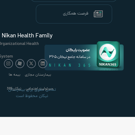
Nikan Health Family
Organizational Health
System
بیمارستان مجازی
بیمه ها
مسئولیت اجتماعی
نیکان365
تمامی حقوق برای بیمارستان
نیکان محفوظ است