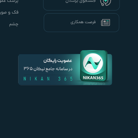
پزشک عمو
فک و صور
چشم