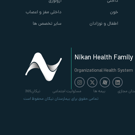
داخلی
ارولوژی
خون
داخلی مغز و اعصاب
اطفال و نوزادان
سایر تخصص ها
Nikan Health Family
Organizational Health System
تان مجازی
بیمه ها
مسئولیت اجتماعی
نیکان365
تمامی حقوق برای بیمارستان نیکان محفوظ است