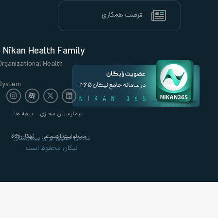
Nikan Health Family
Organizational Health
System
بیمارستان مجازی
بیمه ها
مسئولیت اجتماعی
نیکان365
تمامی حقوق برای بیمارستان
نیکان محفوظ است