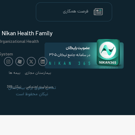
Nikan Health Family
Organizational Health
System
بیمارستان مجازی
بیمه ها
مسئولیت اجتماعی
نیکان365
تمامی حقوق برای بیمارستان
نیکان محفوظ است