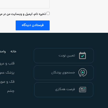
ذخیره نام، ایمیل و وبسایت من در مرو
خانه
واحد ب
قلب و عرو
پزشک عمو
فک و صور
چشم