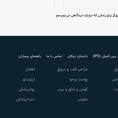
رگر برای زمانی که دوباره دیدگاهی می‌نویسم.
ین الملل (IPD)
داستان نیکان
تماس با ما
راهنمای بیماران
ق
جراحی قلب و عروق
اطفال
می
پوست و مو
ارتوپدی
ت
گوش و حلق و بینی
روانپزشکی
عفونی
دندانپزشکی