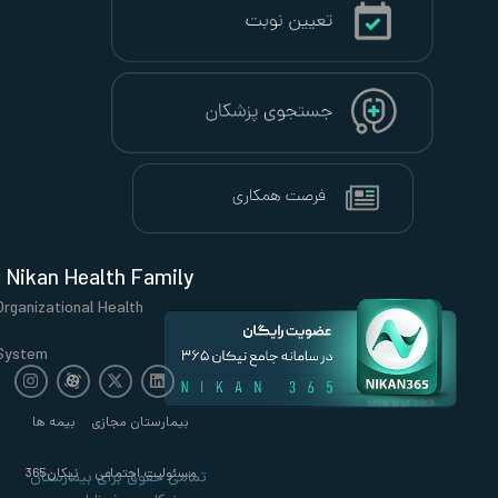
Nikan Health Family
Organizational Health
System
بیمارستان مجازی
بیمه ها
مسئولیت اجتماعی
نیکان365
تمامی حقوق برای بیمارستان