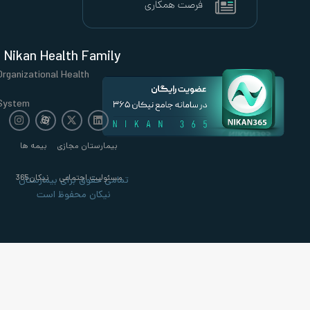
Nikan Health Family
Organizational Health
System
بیمارستان مجازی
بیمه ها
مسئولیت اجتماعی
نیکان365
تمامی حقوق برای بیمارستان
نیکان محفوظ است