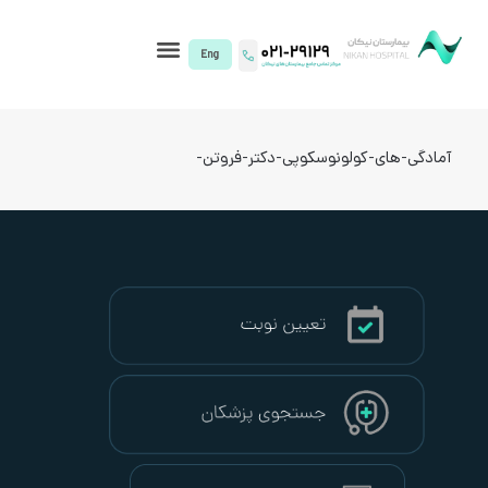
I)
نوسکوپی-دکتر-فروتن-