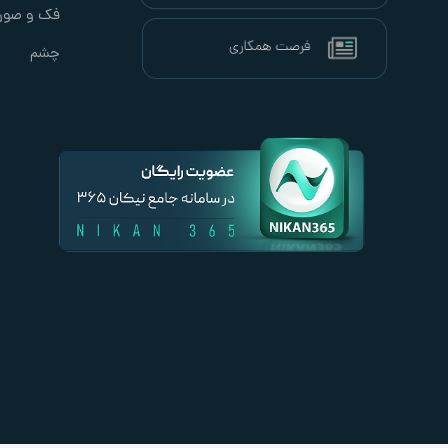
فک و صور
چشم