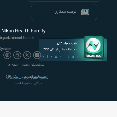
Nikan Health Family
Organizational Health
System
بیمارستان مجازی
بیمه ها
مسئولیت اجتماعی
نیکان365
تمامی حقوق برای بیمارستان
نیکان محفوظ است