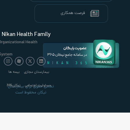
Nikan Health Family
Organizational Health
System
بیمارستان مجازی
بیمه ها
مسئولیت اجتماعی
نیکان365
تمامی حقوق برای بیمارستان
نیکان محفوظ است