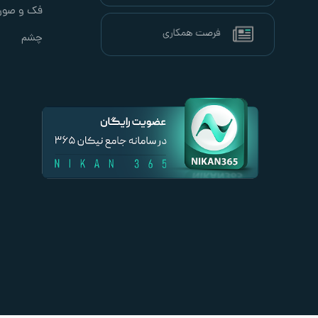
فک و صور
چشم