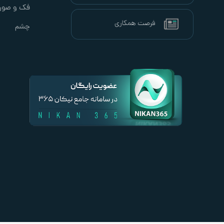
فک و صور
چشم