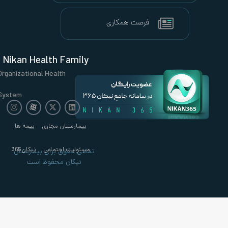
Nikan Health Family
Organizational Health
System
بیمارستان مجازی
بیمه ها
مسئولیت اجتماعی
نیکان365
تمامی حقوق برای بیمارستان
نیکان محفوظ است