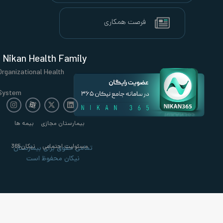
Nikan Health Family
Organizational Health
System
بیمارستان مجازی
بیمه ها
مسئولیت اجتماعی
نیکان365
تمامی حقوق برای بیمارستان
نیکان محفوظ است