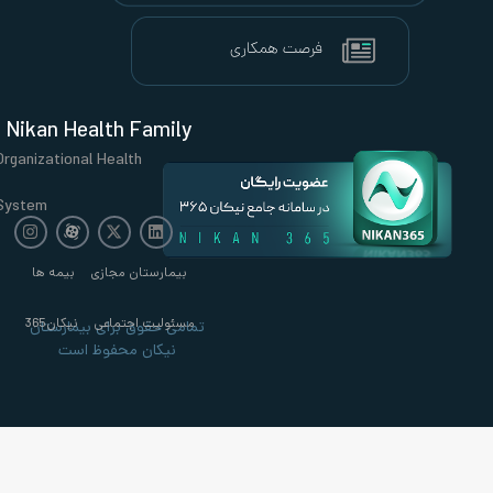
Nikan Health Family
Organizational Health
System
بیمارستان مجازی
بیمه ها
مسئولیت اجتماعی
نیکان365
تمامی حقوق برای بیمارستان
نیکان محفوظ است