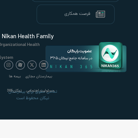
Nikan Health Family
Organizational Health
System
بیمارستان مجازی
بیمه ها
مسئولیت اجتماعی
نیکان365
تمامی حقوق برای بیمارستان
نیکان محفوظ است