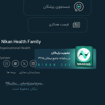
Nikan Health Family
Organizational Health
System
بیمارستان مجازی
بیمه ها
مسئولیت اجتماعی
نیکان365
تمامی حقوق برای بیمارستان
نیکان محفوظ است