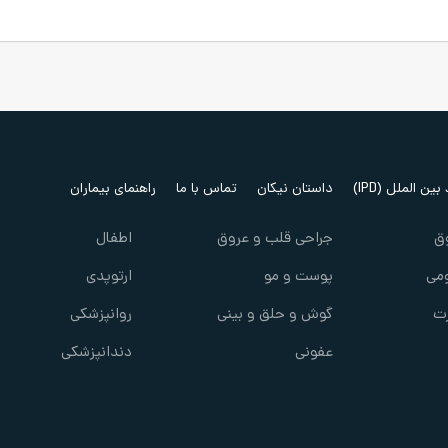
ین الملل (IPD)
داستان نیکان
تماس با ما
راهنمای بیماران
ق
جراحی قلب و عروق
اطفال
می
پوست و مو
ارتوپدی
ت
گوش و حلق و بینی
روانپزشکی
عفونی
دندانپزشکی