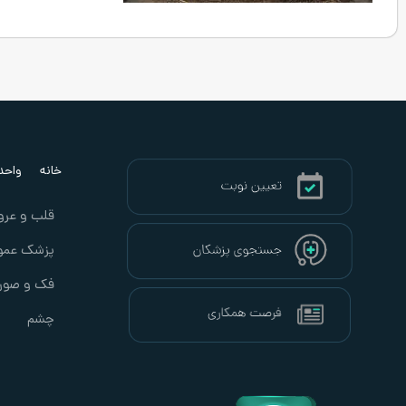
خانه
واحد ب
قلب و عرو
پزشک عمو
فک و صور
چشم