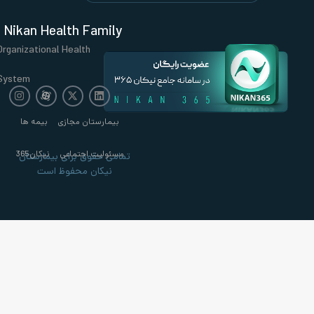
Nikan Health Family
Organizational Health
System
بیمارستان مجازی
بیمه ها
مسئولیت اجتماعی
نیکان365
تمامی حقوق برای بیمارستان
نیکان محفوظ است