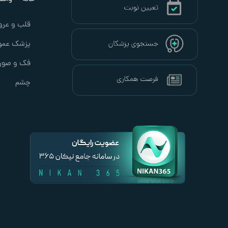
قلب و عرو
پزشک عمو
فک و صور
چشم