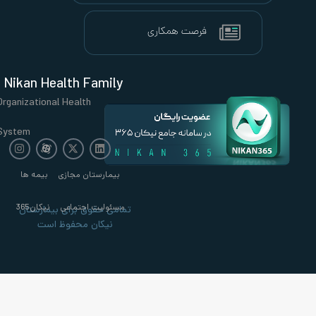
Nikan Health Family
Organizational Health
System
بیمارستان مجازی
بیمه ها
مسئولیت اجتماعی
نیکان365
تمامی حقوق برای بیمارستان
نیکان محفوظ است