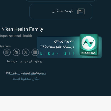
Nikan Health Family
Organizational Health
System
بیمارستان مجازی
بیمه ها
مسئولیت اجتماعی
نیکان365
تمامی حقوق برای بیمارستان
نیکان محفوظ است