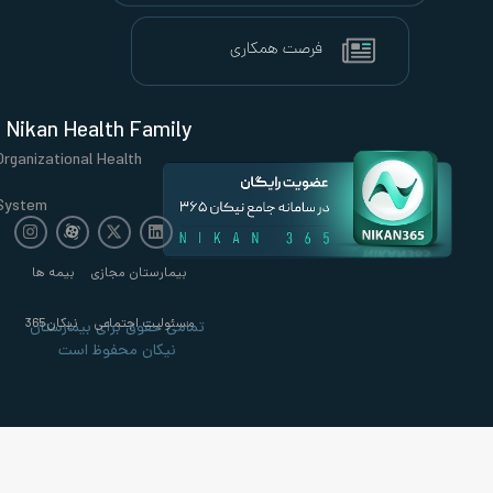
Nikan Health Family
Organizational Health
System
بیمارستان مجازی
بیمه ها
مسئولیت اجتماعی
نیکان365
تمامی حقوق برای بیمارستان
نیکان محفوظ است