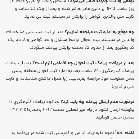
 صادر می شود؟
مسئول واحد گواهی ولادت هر
ت 10-9 بر بالین مادر حاضر شده و بعد از چک شناسنامه و
هی را برایتان در سیستم ثبت می نماید.
ت مراجعه نماییم؟
بعد از ثبت سیستمی مشخصات
بت احوال توسط مسئول واحد گواهی ولادت، یک
 میگردد.
ک ثبت احوال چه اقدامی لازم است؟
بعد از دریافت
پیامک کد رهگیری، 24 ساعت بعد به اداره ثبت احوال منطقه پستی
عه بفرمایید. (با همراه داشتن شناسنامه و کارت
يامك چه بايد كرد؟
چنانچه پيامك كدرهگيري تا
يكهفته ارسال نشود درايام غير تعطيل ساعت ١٢-١٠ باشماره٢٩١٢١٢٥١
.
مایید، آدرس و کدپستی ثبت شده در پرونده به