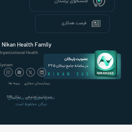
Nikan Health Family
Organizational Health
System
بیمارستان مجازی
بیمه ها
مسئولیت اجتماعی
نیکان365
تمامی حقوق برای بیمارستان
نیکان محفوظ است