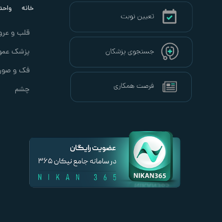
خانه
واحد ب
قلب و عرو
پزشک عمو
فک و صور
چشم