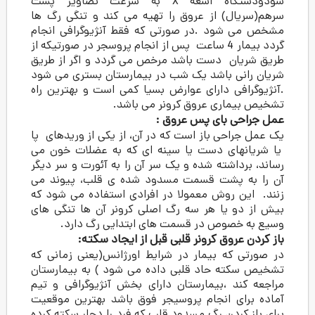
شودودستگاه اشعه X به سرعت تصاویر پشت
از عروق را تهیه می کند و تنگی رگ ها
.در صورتی که فقط آنژیوگرافی انجام
دد بیمار 4 ساعت پس از انجام پروسجر در صورتیکه از
ست باشد مرخص می گردد و اگر از طریق
اشد یک شب در بیمارستان بستری می شود
ارای عوارض بسیا کمی است و بهترین راه
 عروق کرونر می باشد.
ی پس عروق :
باز است که در آن، از یکی از وریدهای پا
دست یا سینه ای که به عضلات خون می
ه شده و یک سر‌ آن را به آئورت و سر دیگر
ت قسمت مسدود شده ی قلب، پیوند می
ش معمولا در افرادی استفاده می ‌شود که
هر سه رگ اصلی کرونر آن ها تنگی ‌های
در قسمت ‌های ابتدایی رگ دارد.
کرونر قلبی قبل از ایجاد سکته:
یمار در شرایط اورژانس(یعنی زمانی که
اد قلبی داده می شود ) به بیمارستان
یمارستان دارای بخش آنژیوگرافی و تیم
نجام پروسیجر فوق باشد بهترین موقعیت