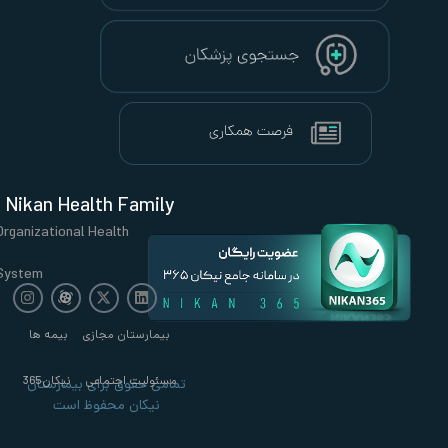
Nikan Health Family
Organizational Health
System
بیمارستان مجازی
بیمه ها
مسئولیت اجتماعی
نیکان365
تمامی حقوق برای بیمارستان
نیکان محفوظ است