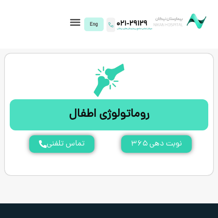
I)
روماتولوژی اطفال
۳
تماس تلفنی