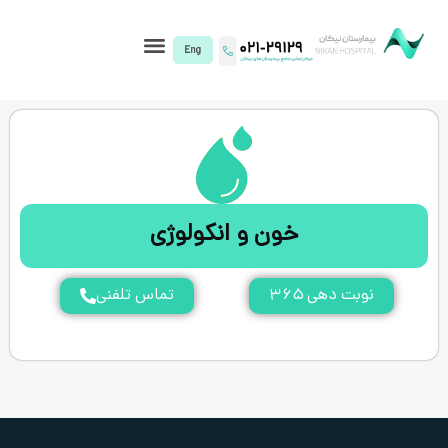
I)
خون و انکولوژی
۳
تماس تلفنی