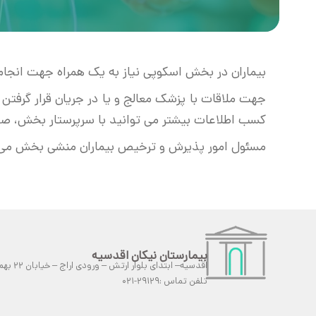
بیماران در بخش اسکوپی نیاز به یک همراه جهت انجام ک
جهت ملاقات با پزشک معالج و یا در جریان قرار گرف
کسب اطلاعات بیشتر می توانید با سرپرستار بخش، صحبت نمایید.جه
مسئول امور پذیرش و ترخیص بیماران منشی بخش می‌ب
بیمارستان نیکان اقدسیه
اقدسیه– ابتدای بلوار ارتش – ورودی اراج – خیابان ٢٢ بهمن – شماره ٦
تلفن تماس :۲۹۱۲۹-۰۲۱