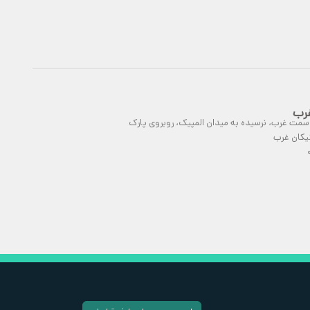
غرب
سمت غرب، نرسیده به میدان المپیک، روبروی پارک
نیکان غرب