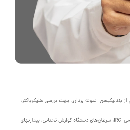
ز بندلیگیشن، نمونه برداری جهت بررسی هلیکوباکتر،
معاینه و بررسی داخل روده از ناحیه ی رکتوم تا ایلئوم و انجام اقدامات تشخیصی و درمانی اعم از پولیپکتومی، IRC، سرطان‌های دستگاه گوارش تحتانی، بیماریهای