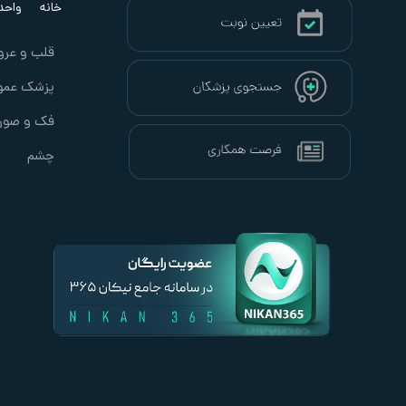
خانه
واحد ب
قلب و عرو
پزشک عمو
فک و صور
چشم