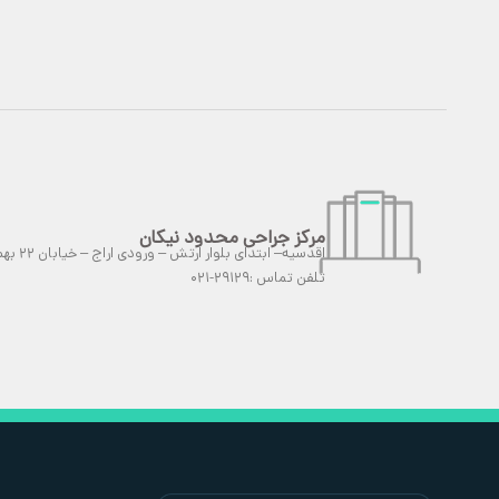
مرکز جراحی محدود نیکان
اقدسیه– ابتدای بلوار ارتش – ورودی اراج – خیابان ٢٢ بهمن – شماره ۲۱
تلفن تماس :۲۹۱۲۹-۰۲۱