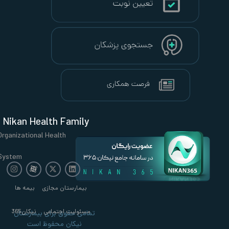
Nikan Heal
Organizational 
System
زی
بیمه ها
ی
نیکان365
 بیمارستان
ظ است