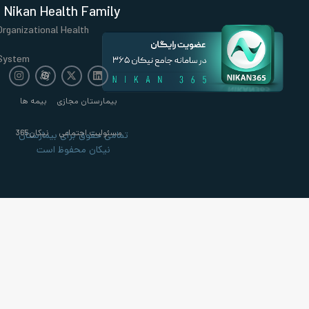
Nikan Health Family
Organizational Health
System
بیمارستان مجازی
بیمه ها
مسئولیت اجتماعی
نیکان365
تمامی حقوق برای بیمارستان
نیکان محفوظ است