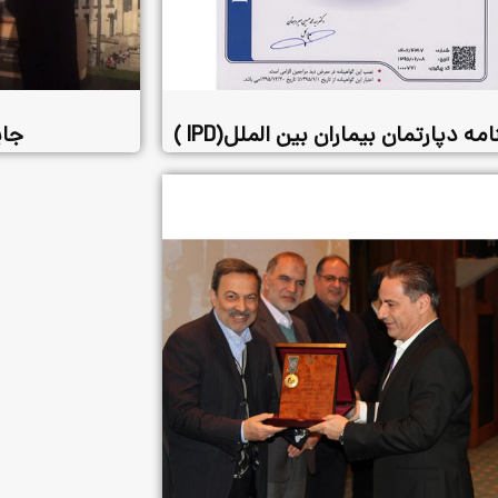
مه دپارتمان بیماران بین الملل(IPD )
جایزه rd