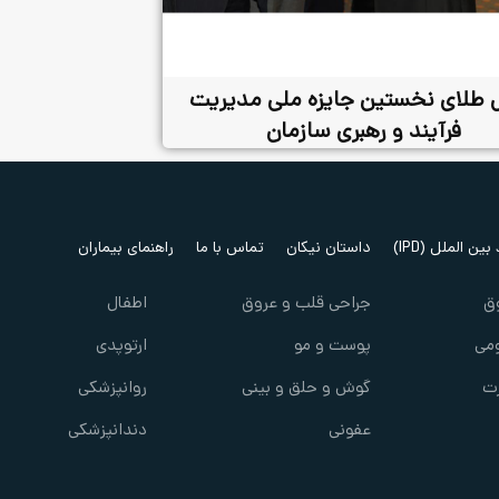
 طلای نخستین جایزه ملی مدیریت
فرآیند و رهبری سازمان
ین الملل (IPD)
داستان نیکان
تماس با ما
راهنمای بیماران
ق
جراحی قلب و عروق
اطفال
می
پوست و مو
ارتوپدی
ت
گوش و حلق و بینی
روانپزشکی
عفونی
دندانپزشکی