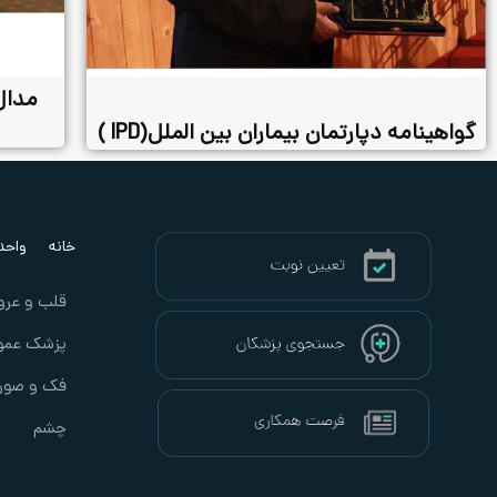
مدال
گواهینامه دپارتمان بیماران بین الملل(IPD )
خانه
واحد ب
قلب و عرو
پزشک عمو
فک و صور
چشم