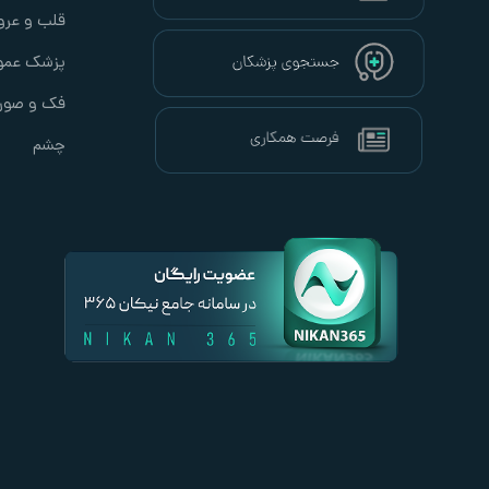
قلب و عرو
پزشک عمو
فک و صور
چشم