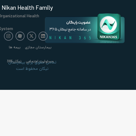
Nikan Health Family
Organizational Health
System
بیمارستان مجازی
بیمه ها
مسئولیت اجتماعی
نیکان365
تمامی حقوق برای بیمارستان
نیکان محفوظ است