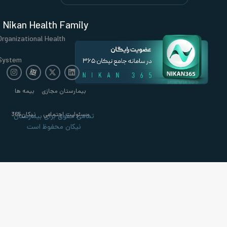
Nikan Health Family
Organizational Health
System
بیمارستان مجازی
بیمه ها
مسئولیت اجتماعی
نیکان365
تمامی حقوق برای بیمارستان
نیکان محفوظ است