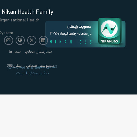
Nikan Health Family
Organizational Health
System
بیمارستان مجازی
بیمه ها
مسئولیت اجتماعی
نیکان365
تمامی حقوق برای بیمارستان
نیکان محفوظ است