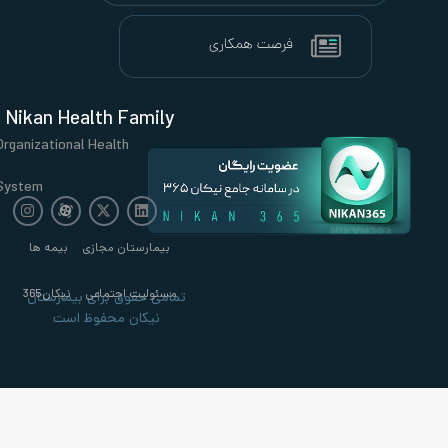
Nikan Health Family
Organizational Health
System
بیمارستان مجازی
بیمه ها
مسئولیت اجتماعی
نیکان365
تمامی حقوق برای بیمارستان
نیکان محفوظ است