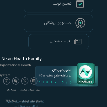
Nikan Health Family
Organizational Health
System
بیمارستان مجازی
بیمه ها
مسئولیت اجتماعی
نیکان365
تمامی حقوق برای بیمارستان
نیکان محفوظ است