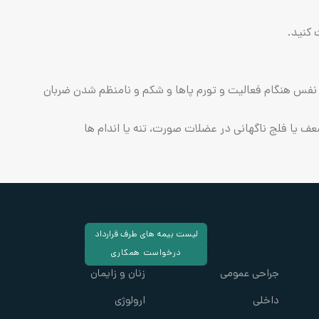
 کنید.
س هنگام فعالیت و تورم پاها و شکم و نامنظم شدن ضربان
 یا فلج ناگهانی در عضلات صورت، تنه یا اندام ها
لیست بیمه های طرف قرارداد
درخواست همکاری
جراحی عمومی
زنان و زایمان
داخلی
ارولوژی