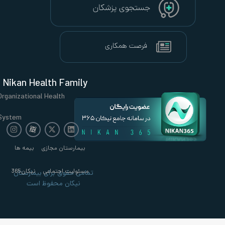
Nikan Health Family
Organizational Health
System
بیمارستان مجازی
بیمه ها
مسئولیت اجتماعی
نیکان365
تمامی حقوق برای بیمارستان
نیکان محفوظ است