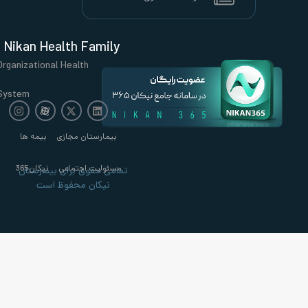
Nikan Health Family
Organizational Health
System
بیمارستان مجازی
بیمه ها
مسئولیت اجتماعی
نیکان365
تمامی حقوق برای بیمارستان
نیکان محفوظ است