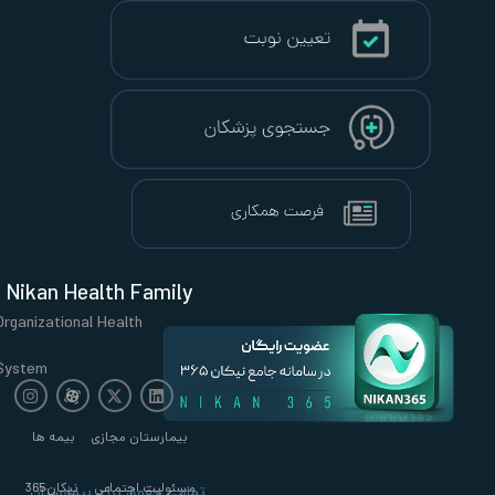
Nikan Health Family
Organizational Health
System
بیمارستان مجازی
بیمه ها
مسئولیت اجتماعی
نیکان365
تمامی حقوق برای بیمارستان