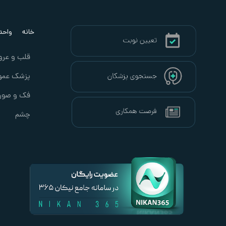
خانه
واحد ب
قلب و عرو
پزشک عمو
فک و صور
چشم