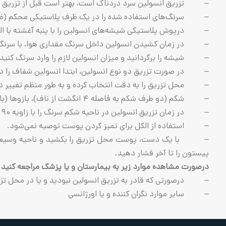
– تزریق انسولین سرد دردناک است، بهتر است قبل از تزریق ۳۰ دقیقه آن را در دمای اتاق قرار داده و سپس تزریق کنید.
– سرنگ‌های استفاده شده را در یک ظرف پلاستیکی محکم (ظرف 
– درپوش پلاستیکی شیشه‌های انسولین را با پنبه آغشته با الک
– در زمان کشیدن انسولین داخل سرنگ مقداری هوا، با سرنگ کش
– شیشه را برگردانید و میزان انسولین لازم را وارد سرنگ کنید.
– در صورت تزریق دو نوع انسولین، ابتدا انسولین شفاف را در 
– محل تزریق را به دقت انتخاب کرده و به طور منظم تغییر دهید 
– شکم (دو طرف شکم به فاصله ۴ انگشت از ناف)، بازوها (بالا و بیرونی)، پاها (روی ران ها به طرف بالا و بیرون) از مناسب‌ترین قسمت ها برای تزریق انسولین می‌باشند.
– در زمان تزریق انسولین در ناحیه شکم سرنگ را با زاویه ۹۰ درجه یا مستقیم، و در بازو و ران با زاویه ۴۵ درجه یا مایل وارد پوست کنید.
– استفاده از الکل برای تمیز کردن پوست توصیه نمی‌شود.
– با یک دست، پوست محل تزریق را بکشید و ناحیه وسیعی را با
پیستون را تا آخر فشار دهید.
درصورت مشاهده موارد زیر به بیمارستان و یا پزشک مراجعه کنید
– درصورتی که قادر به تزریق انسولین نبودید و یا در محل تزریق
– سایر موارد نگران کننده و یا اورژانسی