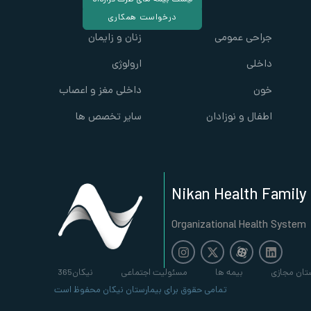
لیست بیمه های طرف قرارداد
درخواست همکاری
جراحی عمومی
زنان و زایمان
داخلی
ارولوژی
خون
داخلی مغز و اعصاب
اطفال و نوزادان
سایر تخصص ها
Nikan Health Family
Organizational Health System
تان مجازی
بیمه ها
مسئولیت اجتماعی
نیکان365
تمامی حقوق برای بیمارستان نیکان محفوظ است