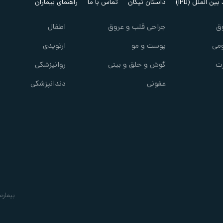
ین الملل (IPD)
داستان نیکان
تماس با ما
راهنمای بیماران
ق
جراحی قلب و عروق
اطفال
می
پوست و مو
ارتوپدی
ت
گوش و حلق و بینی
روانپزشکی
عفونی
دندانپزشکی
بیمارس