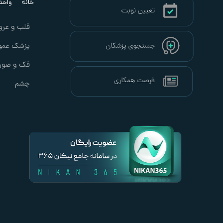
خانه
واحد ب
قلب و عرو
پزشک عمو
فک و صور
چشم