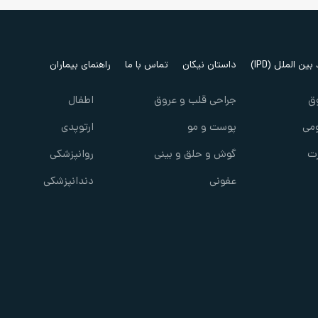
ین الملل (IPD)
داستان نیکان
تماس با ما
راهنمای بیماران
ق
جراحی قلب و عروق
اطفال
می
پوست و مو
ارتوپدی
ت
گوش و حلق و بینی
روانپزشکی
عفونی
دندانپزشکی