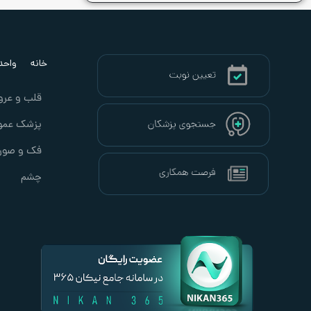
خانه
واحد ب
قلب و عرو
پزشک عمو
فک و صور
چشم